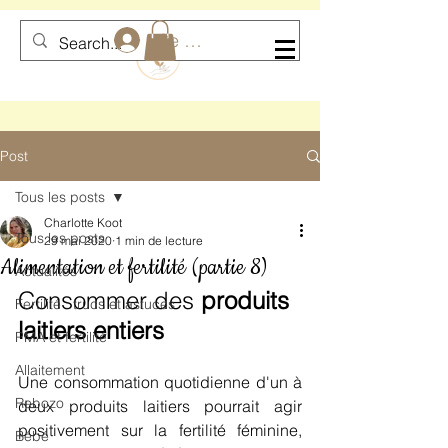
Se connecter
Post
Tous les posts
Charlotte Koot
Tous les posts
29 mai 2020
1 min de lecture
Alimentation et fertilité (partie 8)
Actualités
Consommer des 
produits 
Fertilité : trucs et astuces
laitiers entiers
PMA et fertilité
Allaitement
Une consommation quotidienne d'un à 
Rebozo
deux produits laitiers pourrait agir 
positivement sur la fertilité féminine, 
Bébé