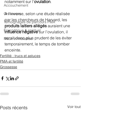
notamment sur l'
ovulation
. 
Accouchement
A l'inverse, selon une étude réalisée 
Grossesse
par les chercheurs de Harvard, les 
Témoignages de parcours PMA
produits laitiers allégés
 auraient une 
Énergétique & spirituel
influence négative
 sur l'ovulation, il 
serait donc plus prudent de les éviter 
Maux et maladies
temporairement, le temps de tomber 
enceinte. 
Fertilité : trucs et astuces
PMA et fertilité
Grossesse
Voir tout
Posts récents