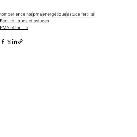
tomber enceinte
pma
énergétique
astuce fertilité
Fertilité : trucs et astuces
PMA et fertilité
Voir tout
Posts récents