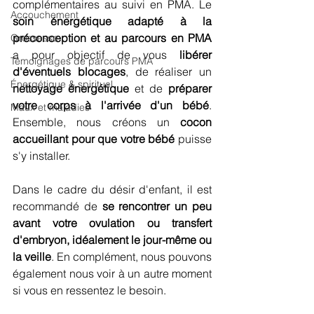
complémentaires au suivi en PMA. Le 
Accouchement
soin énergétique adapté à la 
préconception et au parcours en PMA
Grossesse
a pour objectif de vous 
libérer 
Témoignages de parcours PMA
d'éventuels blocages
, de réaliser un 
Énergétique & spirituel
nettoyage énergétique
 et de 
préparer 
votre corps à l'arrivée d'un bébé
. 
Maux et maladies
Ensemble, nous créons un 
cocon 
accueillant pour que votre bébé
 puisse 
s'y installer. 
Dans le cadre du désir d'enfant, il est 
recommandé de 
se rencontrer un peu 
avant votre ovulation ou transfert 
d'embryon, idéalement le jour-même ou 
la veille
. En complément, nous pouvons 
également nous voir à un autre moment 
si vous en ressentez le besoin.