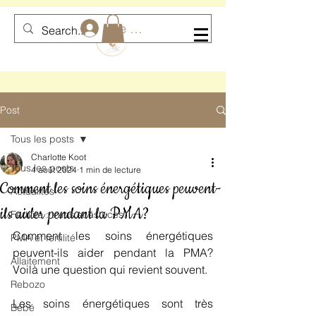
Se connecter
Post
Tous les posts
Charlotte Koot
Tous les posts
4 août 2024
1 min de lecture
Comment les soins énergétiques peuvent-
Actualités
ils aider pendant la PMA?
Fertilité : trucs et astuces
Comment les soins énergétiques 
PMA et fertilité
peuvent-ils aider pendant la PMA? 
Allaitement
Voilà une question qui revient souvent.
Rebozo
Les soins énergétiques sont très 
Bébé