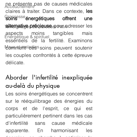
ne présente pas de causes médicales 
Accouchement
claires à traiter. Dans ce contexte, 
les 
Grossesse
soins énergétiques offrent une 
alternative précieuse
 pour adresser les 
Témoignages de parcours PMA
aspects moins tangibles mais 
Énergétique & spirituel
essentiels de la fertilité. Examinons 
Maux et maladies
comment ces soins peuvent soutenir 
les couples confrontés à cette épreuve 
délicate.
Aborder l'infertilité inexpliquée 
au-delà du physique
Les soins énergétiques se concentrent 
sur le rééquilibrage des énergies du 
corps et de l'esprit, ce qui est 
particulièrement pertinent dans les cas 
d'infertilité sans cause médicale 
apparente. En harmonisant les 