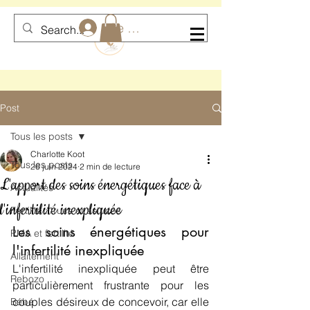
Se connecter
Post
Tous les posts
Charlotte Koot
Tous les posts
26 juin 2024
2 min de lecture
L'apport des soins énergétiques face à
Actualités
l'infertilité inexpliquée
Fertilité : trucs et astuces
Les soins énergétiques pour 
PMA et fertilité
l'infertilité inexpliquée 
Allaitement
L'infertilité inexpliquée peut être 
Rebozo
particulièrement frustrante pour les 
couples désireux de concevoir, car elle 
Bébé