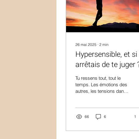
26 mai 2025
∙
2
min
Hypersensible, et si
arrêtais de te juger 
Tu ressens tout, tout le
temps. Les émotions des
autres, les tensions dans
l’air, les non-dits, les
chagrins… Et parfois,
c’est trop. Trop fort, trop
lourd, trop douloureux.
66
6
1