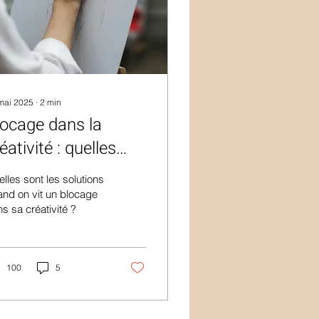
mai 2025
∙
2
min
locage dans la
éativité : quelles
lutions ?
lles sont les solutions
nd on vit un blocage
s sa créativité ?
100
5