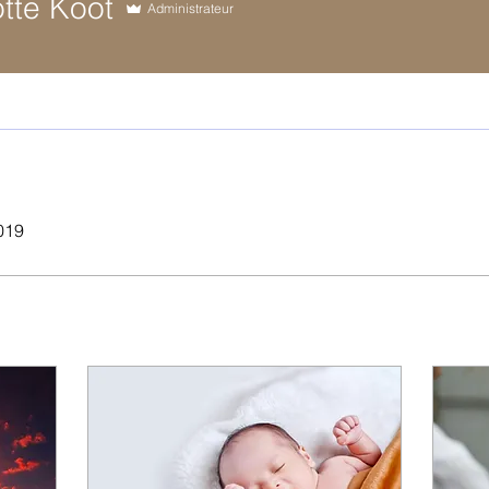
tte Koot
Administrateur
2019