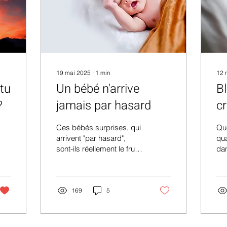
19 mai 2025
∙
1
min
12 
 tu
Un bébé n'arrive
B
?
jamais par hasard
cr
so
Ces bébés surprises, qui
Que
arrivent "par hasard",
qua
sont-ils réellement le fruit
dan
du hasard? Non pas du
tout!
169
5