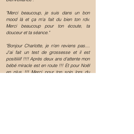
"Merci beaucoup, je suis dans un bon
mood là et ça m'a fait du bien ton rdv.
Merci beaucoup pour ton écoute, ta
douceur et ta séance."
"Bonjour Charlotte, je n'en reviens pas....
J'ai fait un test de grossesse et il est
positiiiiif !!!! Après deux ans d'attente mon
bébé miracle est en route !!! Et pour Noël
en plus !!! Merci pour ton soin lors du
transfert de mon embryon j'ai senti que ça
débloquait quelque chose de pesant. Je
me sentais plus légère et plus vivante en
sortant de chez toi. Et me voilà enceinte
aujourd'hui... complètement dingue !!!
Merci merci merci !!!"
"Salut, je n'ose pas trop y croire mais j'ai
fait un test ce matin et il est positif ! Je