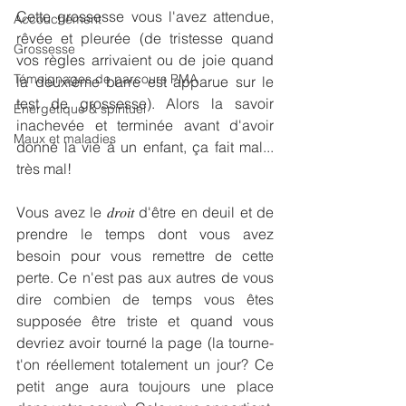
Cette grossesse vous l'avez attendue, 
Accouchement
rêvée et pleurée (de tristesse quand 
Grossesse
vos règles arrivaient ou de joie quand 
Témoignages de parcours PMA
la deuxième barre est apparue sur le 
test de grossesse). Alors la savoir 
Énergétique & spirituel
inachevée et terminée avant d'avoir 
Maux et maladies
donné la vie à un enfant, ça fait mal... 
très mal!
Vous avez le 𝑑𝑟𝑜𝑖𝑡 d'être en deuil et de 
prendre le temps dont vous avez 
besoin pour vous remettre de cette 
perte. Ce n'est pas aux autres de vous 
dire combien de temps vous êtes 
supposée être triste et quand vous 
devriez avoir tourné la page (la tourne-
t'on réellement totalement un jour? Ce 
petit ange aura toujours une place 