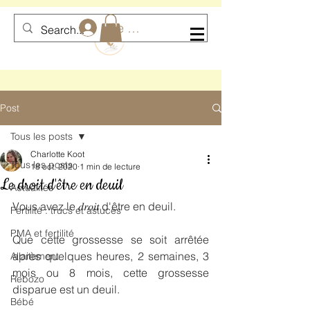
Se connecter
Post
Tous les posts
Charlotte Koot
Tous les posts
18 oct. 2020
1 min de lecture
Le droit d'être en deuil
Actualités
Vous avez le 𝑑𝑟𝑜𝑖𝑡 d'être en deuil.
Fertilité : trucs et astuces
PMA et fertilité
Que cette grossesse se soit arrêtée 
après quelques heures, 2 semaines, 3 
Allaitement
mois ou 8 mois, cette grossesse 
Rebozo
disparue est un deuil.
Bébé