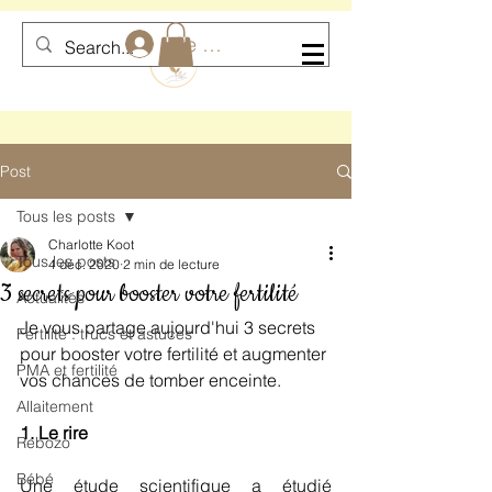
Se connecter
Post
Tous les posts
Charlotte Koot
Tous les posts
4 déc. 2020
2 min de lecture
3 secrets pour booster votre fertilité
Actualités
Je vous partage aujourd'hui 3 secrets 
Fertilité : trucs et astuces
pour booster votre fertilité et augmenter 
PMA et fertilité
vos chances de tomber enceinte.
Allaitement
1. Le rire
Rebozo
Bébé
Une étude scientifique a étudié 