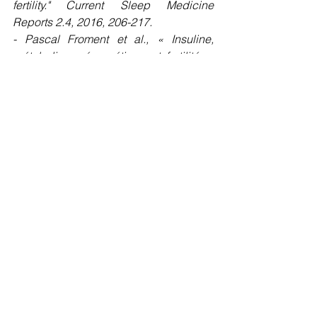
fertility." Current Sleep Medicine 
Reports 2.4, 2016, 206-217.
- Pascal Froment et al., « Insuline, 
métabolisme énergétique et fertilité », 
Médecine/Sciences, 2001, 17 : 817-8. 
Fertilité : trucs et astuces
PMA et fertilité
Voir tout
Posts récents