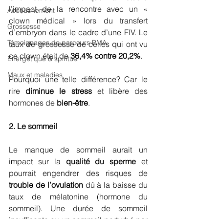
l’impact de la rencontre avec un « 
Accouchement
clown médical » lors du transfert 
Grossesse
d’embryon dans le cadre d’une FIV. Le 
Témoignages de parcours PMA
taux de grossesse de celles qui ont vu 
ce clown était de 
36,4% contre 20,2%
. 
Énergétique & spirituel
Maux et maladies
Pourquoi une telle différence? Car le 
rire 
diminue le stress
 et libère des 
hormones de 
bien-être
. 
2. Le sommeil
Le manque de sommeil aurait un 
impact sur la 
qualité du sperme
 et 
pourrait engendrer des risques de 
trouble de l’ovulation
 dû à la baisse du 
taux de mélatonine (hormone du 
sommeil). Une durée de sommeil 