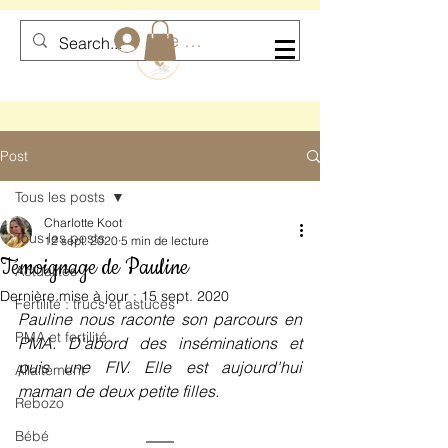
Se connecter
Post
Tous les posts
Charlotte Koot
Tous les posts
12 sept. 2020
5 min de lecture
Témoignage de Pauline
Actualités
Dernière mise à jour :
15 sept. 2020
Fertilité : trucs et astuces
Pauline nous raconte son parcours en 
PMA et fertilité
PMA. D'abord des inséminations et 
puis une FIV. Elle est aujourd'hui 
Allaitement
maman de deux petite filles. 
Rebozo
Bébé