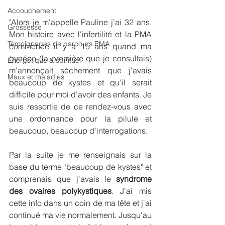
Accouchement
"Alors je m'appelle Pauline j'ai 32 ans. 
Grossesse
Mon histoire avec l'infertilité et la PMA 
Témoignages de parcours PMA
commence il y a 15 ans quand ma 
gynéco (la première que je consultais) 
Énergétique & spirituel
m'annonçait sèchement que j'avais 
Maux et maladies
beaucoup de kystes et qu'il serait 
difficile pour moi d'avoir des enfants. Je 
suis ressortie de ce rendez-vous avec 
une ordonnance pour la pilule et 
beaucoup, beaucoup d'interrogations. 
Par la suite je me renseignais sur la 
base du terme "beaucoup de kystes" et 
comprenais que j'avais le 
syndrome 
des ovaires polykystiques
. J'ai mis 
cette info dans un coin de ma tête et j'ai 
continué ma vie normalement. Jusqu'au 