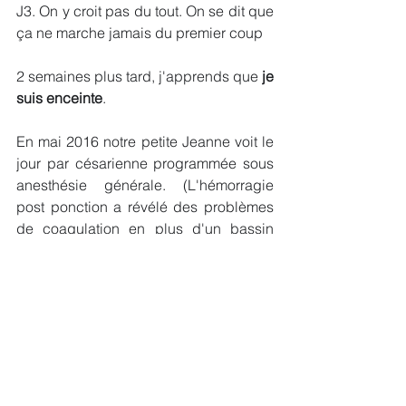
J3. On y croit pas du tout. On se dit que 
ça ne marche jamais du premier coup
2 semaines plus tard, j'apprends que 
je 
suis enceinte
.
En mai 2016 notre petite Jeanne voit le 
jour par césarienne programmée sous 
anesthésie générale. (L'hémorragie 
post ponction a révélé des problèmes 
de coagulation en plus d'un bassin 
trop étroit).
Une petite fille parfaite qui nous a 
donné envie d'avoir un deuxième 
enfant
. 
En janvier 2018, transfert d'1 
embryons J3. Encore une fois on y croit 
pas du tout. 2 fois de suite c'est 
improbable !! 2 semaines plus tard 